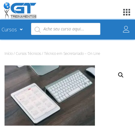
Cursos
Início
/
Cursos Técnicos
/ Técnico em Secretariado – On Line