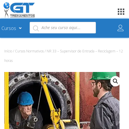
Cursos
Início
/
Cursos Normativos
/ NR 33 – Supervisor de Entrada – Reciclagem – 12
horas