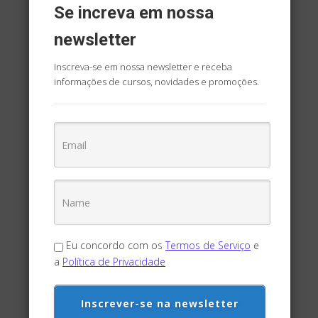
R$
120,00
Se increva em nossa
newsletter
Inscreva-se em nossa newsletter e receba
informações de cursos, novidades e promoções.
CURSOS TÉCNICOS
Técnico em Guia de
Turismo Nac./Reg. –
Eu concordo com os
Termos de Serviço
e
On Line
a
Política de Privacidade
Saiba mais sobre o curso
apertando o botão abaixo.
Inscrever-se na newsletter