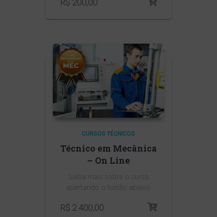
R$
200,00
CURSOS TÉCNICOS
Técnico em Mecânica
– On Line
Saiba mais sobre o curso
apertando o botão abaixo.
R$
2.400,00